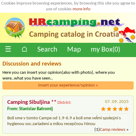
Cookies improve browsing experiences, by browsing this site you agree to
use of cookies
more info
☰
⌂
Search
Map
my Box(
0
)
Discussion and reviews
Here you can insert your opinion(also with photo), where you
were..what you have seen..
Insert your experience/opinion
»
Camping Sibuljina **
07. 09. 2025
District:
From: Stanislav Batromij
Boli sme v tomto Campe od 1.9-6.9 a boli sme veĺmi spokojní s
hygienou soc.zariadení a milou recepčnou Ninou
(1)
Camp reviews
»