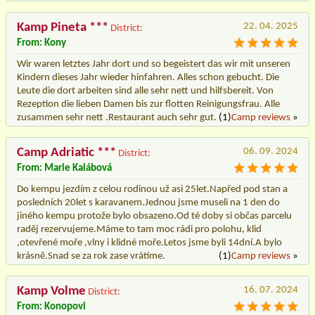
Kamp Pineta ***
22. 04. 2025
District:
From: Kony
Wir waren letztes Jahr dort und so begeistert das wir mit unseren
Kindern dieses Jahr wieder hinfahren. Alles schon gebucht. Die
Leute die dort arbeiten sind alle sehr nett und hilfsbereit. Von
Rezeption die lieben Damen bis zur flotten Reinigungsfrau. Alle
zusammen sehr nett .Restaurant auch sehr gut.
(1)
Camp reviews
»
Camp Adriatic ***
06. 09. 2024
District:
From: Marie Kalábová
Do kempu jezdím z celou rodinou už asi 25let.Napřed pod stan a
posledních 20let s karavanem.Jednou jsme museli na 1 den do
jiného kempu protože bylo obsazeno.Od té doby si občas parcelu
raděj rezervujeme.Máme to tam moc rádi pro polohu, klid
,otevřené moře ,vlny i klidné moře.Letos jsme byli 14dní.A bylo
krásně.Snad se za rok zase vrátíme.
(1)
Camp reviews
»
Kamp Volme
16. 07. 2024
District:
From: Konopovi