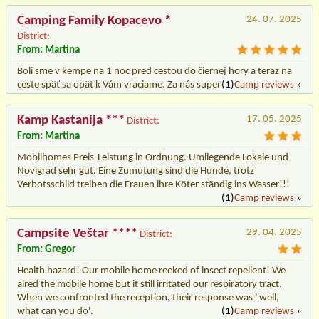
Camping Family Kopacevo *
24. 07. 2025
District:
From: Martina
Boli sme v kempe na 1 noc pred cestou do čiernej hory a teraz na
ceste späť sa opäť k Vám vraciame. Za nás super
(1)
Camp reviews
»
Kamp Kastanija ***
17. 05. 2025
District:
From: Martina
Mobilhomes Preis-Leistung in Ordnung. Umliegende Lokale und
Novigrad sehr gut. Eine Zumutung sind die Hunde, trotz
Verbotsschild treiben die Frauen ihre Köter ständig ins Wasser!!!
(1)
Camp reviews
»
Campsite Veštar ****
29. 04. 2025
District:
From: Gregor
Health hazard! Our mobile home reeked of insect repellent! We
aired the mobile home but it still irritated our respiratory tract.
When we confronted the reception, their response was "well,
what can you do'.
(1)
Camp reviews
»